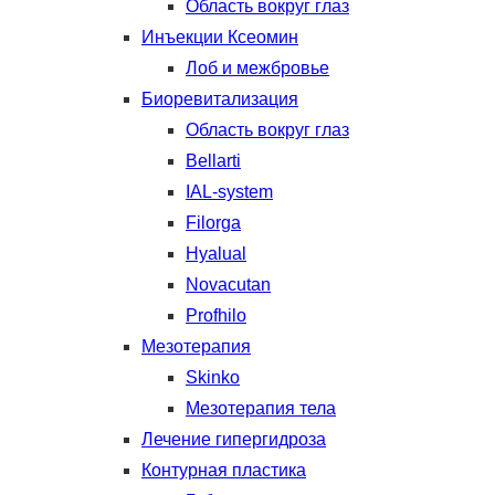
Область вокруг глаз
Инъекции Ксеомин
Лоб и межбровье
Биоревитализация
Область вокруг глаз
Bellarti
IAL-system
Filorga
Hyalual
Novacutan
Profhilo
Мезотерапия
Skinko
Мезотерапия тела
Лечение гипергидроза
Контурная пластика