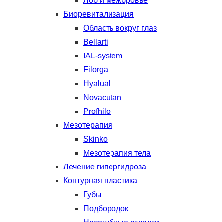
Лоб и межбровье
Биоревитализация
Область вокруг глаз
Bellarti
IAL-system
Filorga
Hyalual
Novacutan
Profhilo
Мезотерапия
Skinko
Мезотерапия тела
Лечение гипергидроза
Контурная пластика
Губы
Подбородок