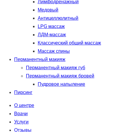
Лимфодренажный
Медовый
Антицеллюлитный
LPG массаж
ЛДМ-массаж
Классический общий массаж
Массаж спины
Перманентный макияж
Перманентный макияж губ
Перманентный макияж бровей
Пудровое напыление
Пирсинг
О центре
Врачи
Услуги
Отзывы