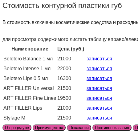
Стоимость контурной пластики губ
В стоимость включены косметические средства и расходн
для просмотра содержимого листать таблицу вправо/вле
Наименование
Цена (руб.)
Belotero Balance 1 мл
21000
записаться
Belotero Intense 1 мл
22000
записаться
Belotero Lips 0,5 мл
16300
записаться
ART FILLER Universal
21500
записаться
ART FILLER Fine Lines
19500
записаться
ART FILLER Lips
21000
записаться
Stylage M
21500
записаться
О процедуре
Преимущества
Показания
Противопоказания
П