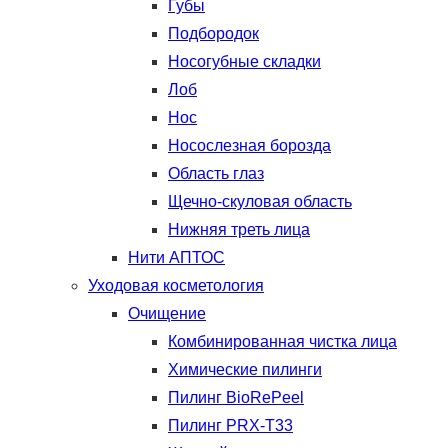
Губы
Подбородок
Носогубные складки
Лоб
Нос
Носослезная борозда
Область глаз
Щечно-скуловая область
Нижняя треть лица
Нити АПТОС
Уходовая косметология
Очищение
Комбинированная чистка лица
Химические пилинги
Пилинг BioRePeel
Пилинг PRX-T33