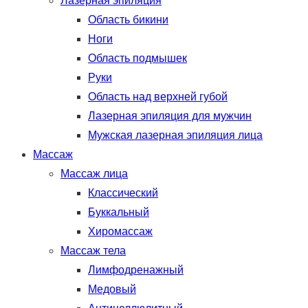
Лазерная эпиляция
Область бикини
Ноги
Область подмышек
Руки
Область над верхней губой
Лазерная эпиляция для мужчин
Мужская лазерная эпиляция лица
Массаж
Массаж лица
Классический
Буккальный
Хиромассаж
Массаж тела
Лимфодренажный
Медовый