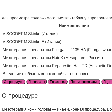
для просмотра содержимого листать таблицу вправо/вле
Наименование
VISCODERM Skinko (Италия)
VISCODERM Skinko E (Италия)
Мезотерапия препаратом Filorga nctf 135 HA (Filorga, Фр
Мезотерапия препаратом Hair X (Mesopharm, Россия)
Мезотерапия препаратом Reparestim Hair TD (Aesthetic De
Введение в область волосистой части головы
О процедуре
Препараты
Показания
Противопоказания
Подго
О процедуре
Мезотерапия кожи головы — инъекционная процедура. Во 