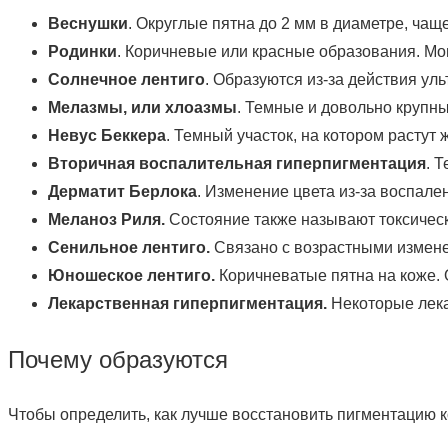
Веснушки
. Округлые пятна до 2 мм в диаметре, ча
Родинки
. Коричневые или красные образования. Мог
Солнечное лентиго
. Образуются из-за действия ул
Мелазмы, или хлоазмы
. Темные и довольно крупны
Невус Беккера
. Темный участок, на котором растут
Вторичная воспалительная гиперпигментация
. 
Дерматит Берлока
. Изменение цвета из-за воспале
Меланоз Риля.
Состояние также называют токсическ
Сенильное лентиго.
Связано с возрастными измене
Юношеское лентиго.
Коричневатые пятна на коже. 
Лекарственная гиперпигментация.
Некоторые лека
Почему образуются
Чтобы определить, как лучше восстановить пигментацию к